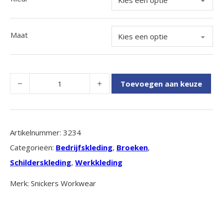
Maat
High-Vis Painters HP Trousers, Class 1 aantal
Toevoegen aan keuze
Artikelnummer:
3234
Categorieën:
Bedrijfskleding
,
Broeken
,
Schilderskleding
,
Werkkleding
Merk: Snickers Workwear