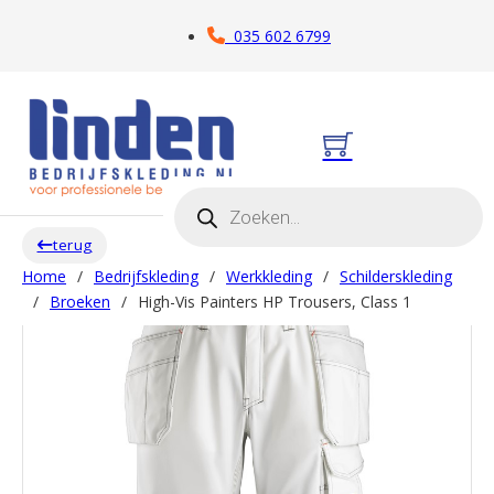
035 602 6799
Producten zoeken
terug
Home
/
Bedrijfskleding
/
Werkkleding
/
Schilderskleding
/
Broeken
/
High-Vis Painters HP Trousers, Class 1