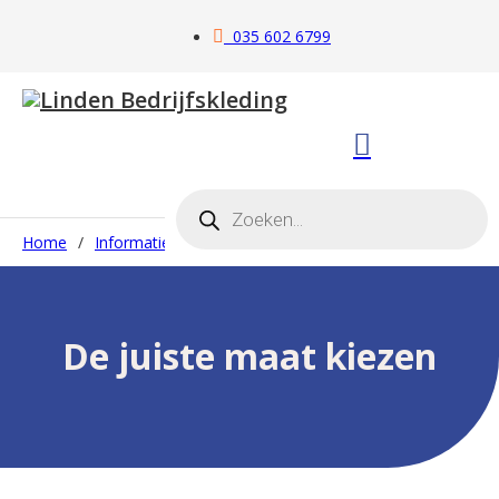
035 602 6799
Producten zoeken
Home
/
Informatie
/
Kennisbank
/
De juiste maat kiezen
De juiste maat kiezen