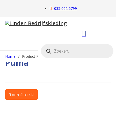
035 602 6799
Producten zoeken
Home
/
Product Merk
/
Puma
Puma
Toon filters