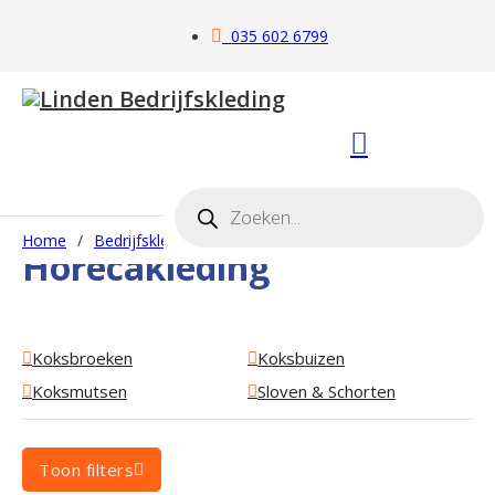
035 602 6799
Producten zoeken
Home
/
Bedrijfskleding
/
Horecakleding
Horecakleding
Koksbroeken
Koksbuizen
Koksmutsen
Sloven & Schorten
Toon filters