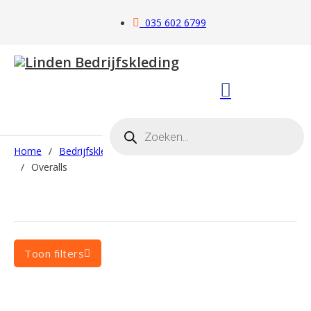
035 602 6799
Producten zoeken
Home
/
Bedrijfskleding
/
Werkkleding
/
Schilderskleding
Overalls
/
Overalls
Toon filters