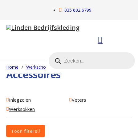
035 602 6799
Producten zoeken
Home
/
Werkschoenen
/
Accessoires
Accessoires
Inlegzolen
Veters
Werksokken
Toon filters