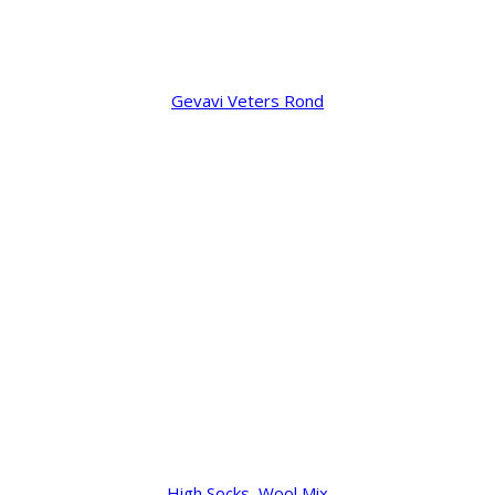
Gevavi Veters Rond
High Socks, Wool Mix